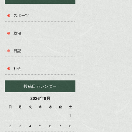
スポーツ
政治
日記
社会
投稿日カレンダー
2026年8月
日
月
火
水
木
金
土
1
2
3
4
5
6
7
8