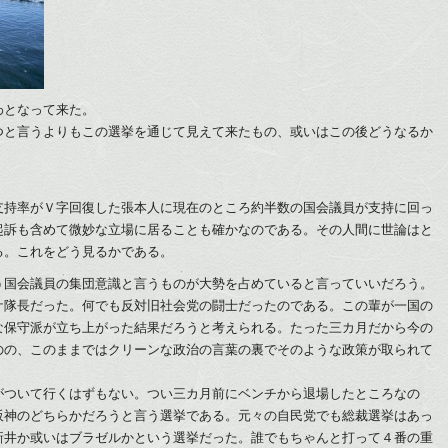
わとなって来た。
つと言うよりもこの選挙を通じて見えて来たもの、或いはこの後どうなるか
支持率がＶ字回復した張本人に現在のところ約半数の国会議員が支持に回っ
起訴も含めて微妙な立場に居ることも確かなのである。その人間に世論はと
る。これをどう見るかである。
う国会議員の集団意識と言うものが大勢を占めていると言っていいだろう。
ケ隊長だった。何でも反対旧社会党の闘士だったのである。この輩が一国の
な保守派が立ち上がった結果だろうと考えられる。たった三カ月だから今の
のの、このままではクリーンな政治の言葉の裏でそのような政策が取られて
がついて行くはずもない。つい三カ月前にベンチから退場したところなの
阪神のどちらかだろうと言う選挙である。元々の自民党でも総裁選挙はあっ
新井か或いはブラゼルかという選挙だった。誰でもちゃんと打って４番の重