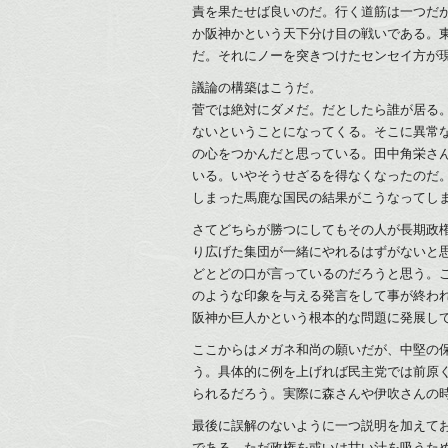
責を果たせば良いのだ。行く道筋は一つだ
か阪神かという天下分け目の戦いである。
だ。それにノーを突きつけたセンセイ方が
議論の構築はこうだ。
菅では絶対にダメだ。だとしたら誰が居る
ないということになってくる。そこに異常
の心をつかんだと思っている。田中角栄さ
いる。いやそうせざるを得なくなったのだ
しまった馬鹿な国民の結果がこうなってし
さてどちらが勝つにしてもその人が長期政
り広げた集団が一緒にやれるはずがないと
どとどの口が言っているのだろうと思う。
のような印象を与える発言をして事が終わ
阪神か巨人かという根本的な問題に発展し
ここからはメガネ和尚の願いだが、中堅の
う。具体的に例を上げれば民主党では前原
られるだろう。実際に森さんや伊吹さんの
最後に誤解のないように一つ説明を加えて
である。ただ政権を或いは甘い汁を吸うた