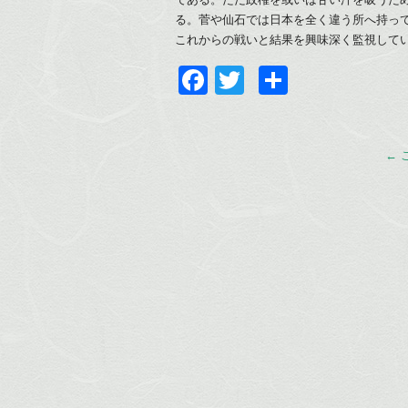
る。菅や仙石では日本を全く違う所へ持っ
これからの戦いと結果を興味深く監視して
Facebook
Twitter
共
有
←