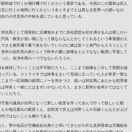
が新幹線で行くか飛行機で行くかという選挙である。今回のこの選挙は巨人
東京に行くか福岡に行くかという全く今までとは異なる世界への誘いなの
現在の小沢支持の中核を成していると思っている。
。対抗馬として現実的に完膚無きまでに赤化思想を叩き潰せる人は彼しかい
な円高・株安が追い風になって彼ならなんとかしてくれるという希望感が人
んでさえ無所属で裏で糸を引いていたのに彼は堂々と表門から入ろうとして
。長年の自民党の体たらくで昨年の夏に政権をとんでもない集団に手渡して
まった。自浄作用の一つでなないだろうか。
権を維持していくことは不可能だろうし、ここまで組織を二分して死闘を繰
思っている。ストライキでは鉢巻をまいて先頭に立っていた人が挙党一致な
ここまで一応現職の総理にノーを突きつけ、或いは対抗馬にあたかも犯罪者
れば仲良く一緒にとはまずいかないだろう。まさに新井か金本かではなくて
ていくだろう。
保守派の議員が合同となって新しい政党を作って歩んで行って欲しいと願
くんや地元選出の梶原くん、自民党で言えば河野くんや石破くんなどが上げ
時代ではないことも確かである。
おく。菅や仙石が労働組合出身だと叩いてきたが小沢も支持母体は労働組合
めに話に乗ったことと鉢巻組はおのずと根本的にイデオロギーの違いがあ