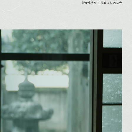
菅か小沢か！|宗教法人 若林寺