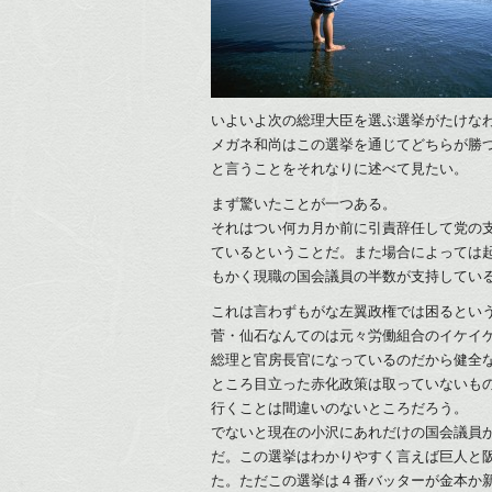
いよいよ次の総理大臣を選ぶ選挙がたけな
メガネ和尚はこの選挙を通じてどちらが勝
と言うことをそれなりに述べて見たい。
まず驚いたことが一つある。
それはつい何カ月か前に引責辞任して党の
ているということだ。また場合によっては
もかく現職の国会議員の半数が支持してい
これは言わずもがな左翼政権では困るとい
菅・仙石なんてのは元々労働組合のイケイ
総理と官房長官になっているのだから健全
ところ目立った赤化政策は取っていないも
行くことは間違いのないところだろう。
でないと現在の小沢にあれだけの国会議員
だ。この選挙はわかりやすく言えば巨人と
た。ただこの選挙は４番バッターが金本か