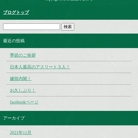
ブログトップ
最近の投稿
季節のご挨拶
日本人最高のアスリート３人！
嫌韓内閣！
お久しぶり！
facebookページ
アーカイブ
2021年11月