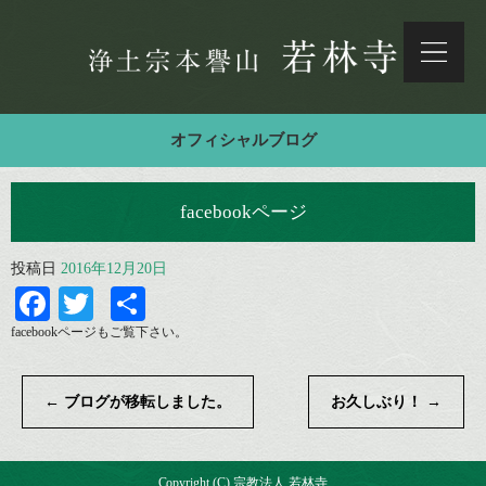
オフィシャルブログ
facebookページ
投稿日
2016年12月20日
Facebook
Twitter
共
有
facebookページもご覧下さい。
←
ブログが移転しました。
お久しぶり！
→
Copyright (C) 宗教法人 若林寺