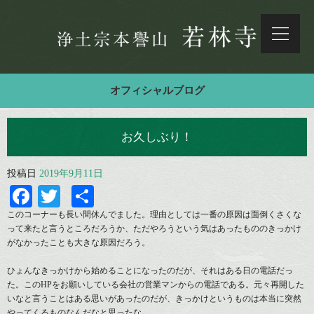
オフィシャルブログ
お久しぶり！
投稿日
2019年9月11日
Facebook
Twitter
共
有
このコーナーも長い間休んでました。理由としては一番の原因は面倒くさくな
って来たと言うところだろうか、ただやろうという気はあったもののきっかけ
がなかったことも大きな原因だろう。
ひょんなきっかけから始めることになったのだが、それはある日の電話だっ
た。このHPをお願いしている会社の営業マンからの電話である。元々再開した
いなと言うことはある思いがあったのだが、きっかけというものは本当に突然
やってくるものなんだなと思ったな。