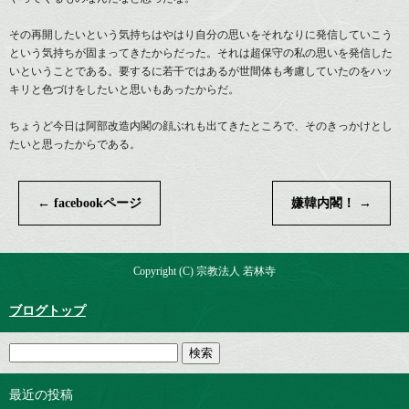
その再開したいという気持ちはやはり自分の思いをそれなりに発信していこう
という気持ちが固まってきたからだった。それは超保守の私の思いを発信した
いということである。要するに若干ではあるが世間体も考慮していたのをハッ
キリと色づけをしたいと思いもあったからだ。
ちょうど今日は阿部改造内閣の顔ぶれも出てきたところで、そのきっかけとし
たいと思ったからである。
←
facebookページ
嫌韓内閣！
→
Copyright (C) 宗教法人 若林寺
ブログトップ
最近の投稿