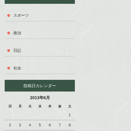
スポーツ
政治
日記
社会
投稿日カレンダー
2013年6月
日
月
火
水
木
金
土
1
2
3
4
5
6
7
8